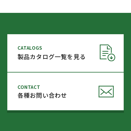
ご入力頂いた個人情報はベリサイン社のSSL暗号化通信により保
護されています。
CATALOGS
製品カタログ一覧を見る
お電話でのお問い合わせ
075-661-5271
本社営業部
CONTACT
各種お問い合わせ
お電話口で
KA1200
についてとお伝え
下さい