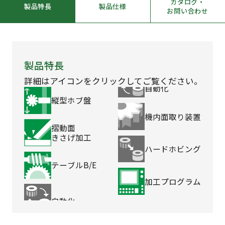
カタログ・
製品特長
製品仕様
お問い合わせ
製品特長
詳細はアイコンを
クリックしてご覧ください。
自動化
縦型
ホブ盤
機内面取り
装置
摺動面
きさげ加工
ハード
ホビング
テーブル
B/E
加工
プログラム