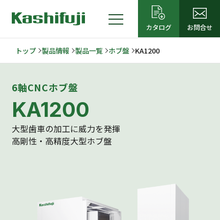
カタログ
お問
合
せ
トップ
製品情報
製品一覧
ホブ盤
KA1200
6軸CNCホブ盤
KA1200
大型歯車の加工に威力を発揮
高剛性・高精度大型ホブ盤