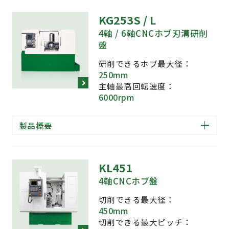
ホブサドル垂直移動距離
KG253S / L
1,000 mm
4軸 / 6軸CNCホブ刃溝研削
盤
ホブヘッド傾け角度
他のカタログをご覧になりたい場合や、
複数のカタ
研削できるホブ最大径：
±40°
250mm
ログをダウンロードされたい場合は、
カタログダウ
主軸最高回転速度：
ンロードページ
をご利用ください。
取り付けできるホブ直径×長さ
6000rpm
310 × 350 mm
製品概要
ホブシフト距離
KL451
300 mm
4軸CNCホブ盤
ホブ回転速度
切削できる最大径：
450mm
20 ～ 220 rpm
切削できる最大ピッチ：