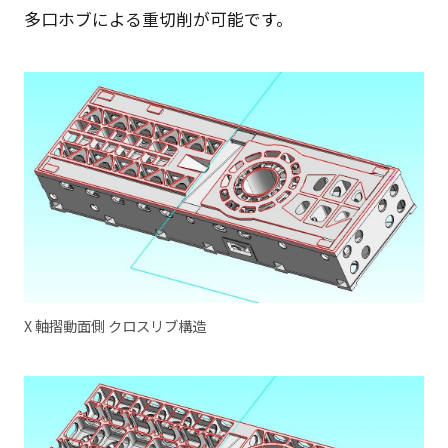
多口ホブによる重切削が可能です。
X 軸摺動面側 クロスリブ構造