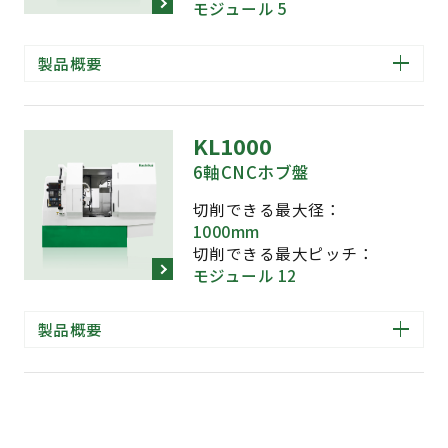
モジュール 5
テーブル最高回転速度
製品概要
12 rpm
本体重量
KL1000
35000 kg
6軸CNCホブ盤
所要床面積(間口×奥行×高さ)
切削できる最大径：
1000mm
5700 × 5275 × 4180 mm
切削できる最大ピッチ：
モジュール 12
メールでのお問い合わせ
製品概要
下記のフォームからメールをお送りください
お問い合わせフォーム